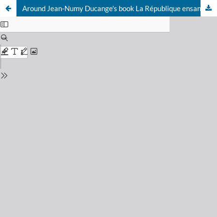
Around Jean-Numy Ducange's book La République ensanglantée. Berlin, Vienne: aux sources du Nazism